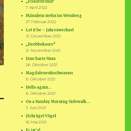
„Frisörtermin“
7. April 2022
Männlein stehn im Weinberg
27. Februar 2022
Let it be – Jahreswechsel
31. Dezember 2021
„Deebbekoore“
21. November 2021
Eine harte Nuss
26. Oktober 2021
Magdalenenhochwasser
6. Oktober 2021
Hello again…
6. Oktober 2021
On a Sunday Morning Sidewalk….
3. Juni 2021
(Schräge) Vögel
16. Mai 2021
Er ist´s!