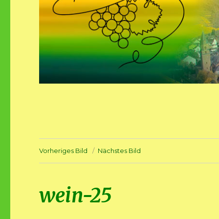
Vorheriges Bild
Nächstes Bild
wein-25