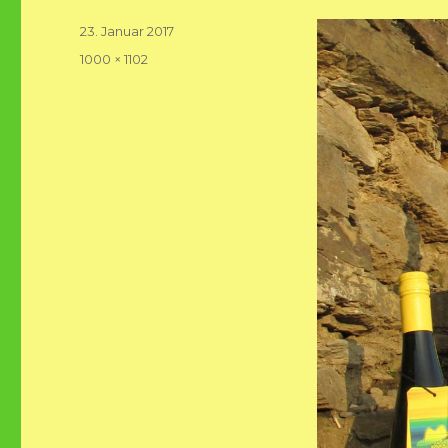
Veröffentlicht
23. Januar 2017
am
Volle
1000 × 1102
Größe