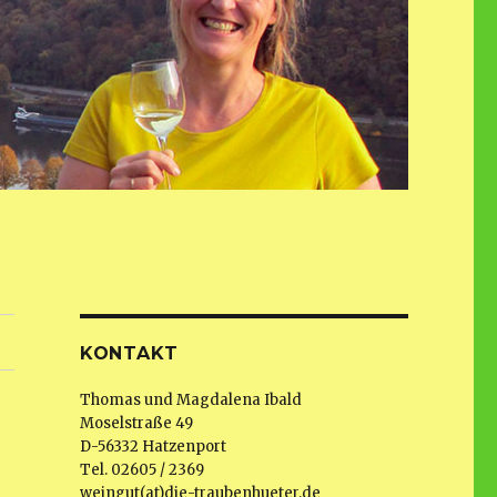
KONTAKT
Thomas und Magdalena Ibald
Moselstraße 49
D-56332 Hatzenport
Tel. 02605 / 2369
weingut(at)die-traubenhueter.de