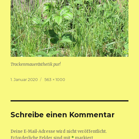
Trockenmauerästhetik pur!
Veröffentlicht
Volle
1. Januar 2020
563 × 1000
am
Größe
Schreibe einen Kommentar
Deine E-Mail-Adresse wird nicht veröffentlicht.
Erforderliche Felder sind mit
*
markiert