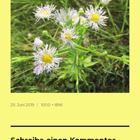
Veröffentlicht
Volle
25. Juni 2019
1000 × 896
am
Größe