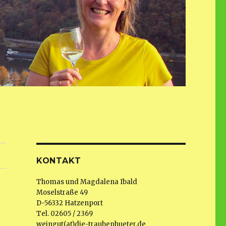
KONTAKT
Thomas und Magdalena Ibald
Moselstraße 49
D-56332 Hatzenport
Tel. 02605 / 2369
weingut(at)die-traubenhueter.de