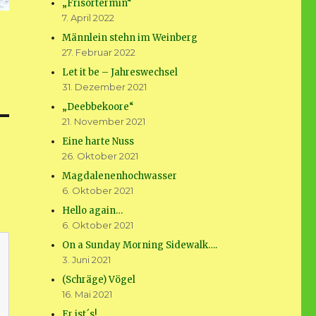
„Frisörtermin“
7. April 2022
Männlein stehn im Weinberg
27. Februar 2022
Let it be – Jahreswechsel
31. Dezember 2021
„Deebbekoore“
21. November 2021
Eine harte Nuss
26. Oktober 2021
Magdalenenhochwasser
6. Oktober 2021
Hello again…
6. Oktober 2021
On a Sunday Morning Sidewalk….
3. Juni 2021
(Schräge) Vögel
16. Mai 2021
Er ist´s!