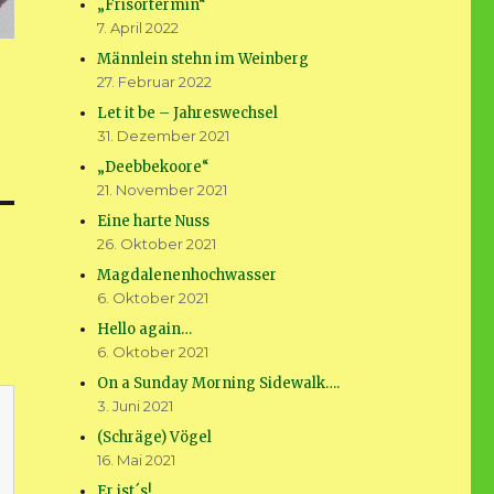
„Frisörtermin“
7. April 2022
Männlein stehn im Weinberg
27. Februar 2022
Let it be – Jahreswechsel
31. Dezember 2021
„Deebbekoore“
21. November 2021
Eine harte Nuss
26. Oktober 2021
Magdalenenhochwasser
6. Oktober 2021
Hello again…
6. Oktober 2021
On a Sunday Morning Sidewalk….
3. Juni 2021
(Schräge) Vögel
16. Mai 2021
Er ist´s!