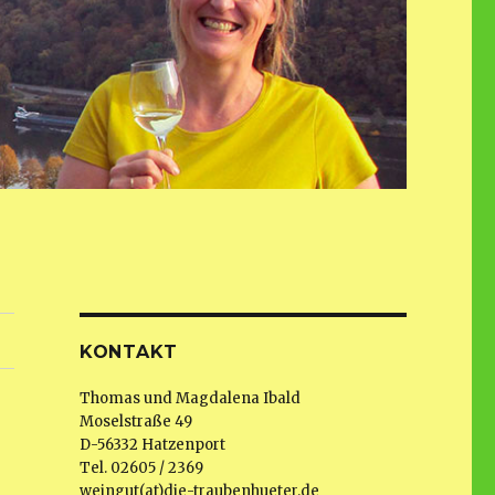
KONTAKT
Thomas und Magdalena Ibald
Moselstraße 49
D-56332 Hatzenport
Tel. 02605 / 2369
weingut(at)die-traubenhueter.de