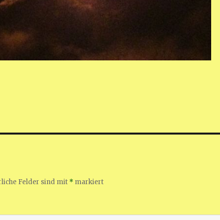
liche Felder sind mit
*
markiert