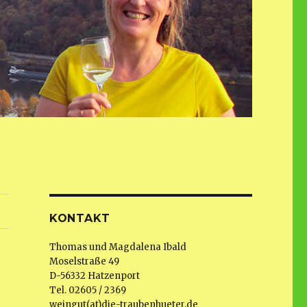
KONTAKT
Thomas und Magdalena Ibald
Moselstraße 49
D-56332 Hatzenport
Tel. 02605 / 2369
weingut(at)die-traubenhueter.de