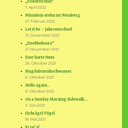
„Frisörtermin“
7. April 2022
Männlein stehn im Weinberg
27. Februar 2022
Let it be – Jahreswechsel
31. Dezember 2021
„Deebbekoore“
21. November 2021
Eine harte Nuss
26. Oktober 2021
Magdalenenhochwasser
6. Oktober 2021
Hello again…
6. Oktober 2021
On a Sunday Morning Sidewalk….
3. Juni 2021
(Schräge) Vögel
16. Mai 2021
Er ist´s!