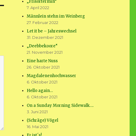
„Frisörtermin“
7. April 2022
Männlein stehn im Weinberg
27. Februar 2022
Let it be – Jahreswechsel
31. Dezember 2021
„Deebbekoore“
21. November 2021
Eine harte Nuss
26. Oktober 2021
Magdalenenhochwasser
6. Oktober 2021
Hello again…
6. Oktober 2021
On a Sunday Morning Sidewalk….
3. Juni 2021
(Schräge) Vögel
16. Mai 2021
Er ist´s!