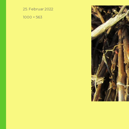
Veröffentlicht
25. Februar 2022
am
Volle
1000 × 563
Größe