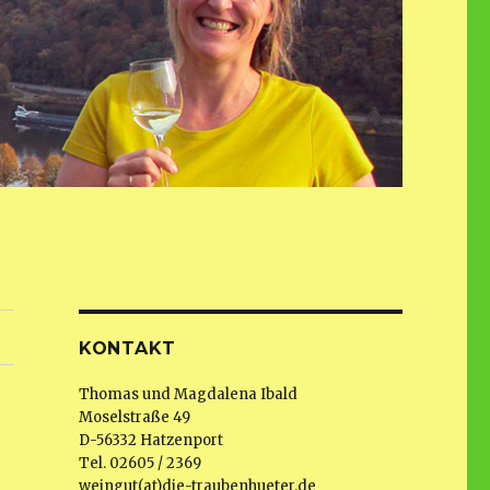
KONTAKT
Thomas und Magdalena Ibald
Moselstraße 49
D-56332 Hatzenport
Tel. 02605 / 2369
weingut(at)die-traubenhueter.de