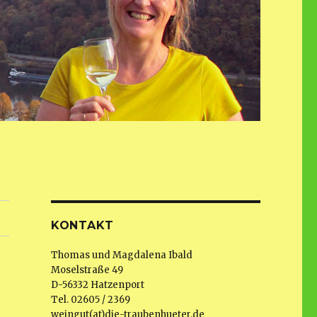
KONTAKT
Thomas und Magdalena Ibald
Moselstraße 49
D-56332 Hatzenport
Tel. 02605 / 2369
weingut(at)die-traubenhueter.de