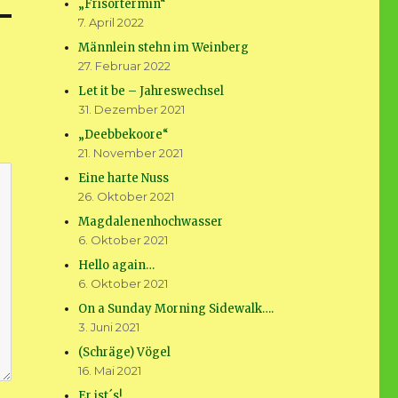
„Frisörtermin“
7. April 2022
Männlein stehn im Weinberg
27. Februar 2022
Let it be – Jahreswechsel
31. Dezember 2021
„Deebbekoore“
21. November 2021
Eine harte Nuss
26. Oktober 2021
Magdalenenhochwasser
6. Oktober 2021
Hello again…
6. Oktober 2021
On a Sunday Morning Sidewalk….
3. Juni 2021
(Schräge) Vögel
16. Mai 2021
Er ist´s!