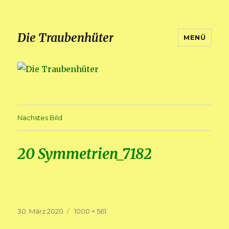
Die Traubenhüter
MENÜ
Nächstes Bild
20 Symmetrien_7182
Veröffentlicht
Volle
30. März 2020
1000 × 561
am
Größe