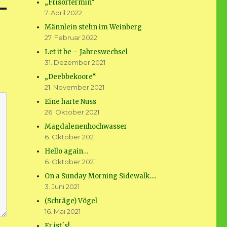
„Frisörtermin“
7. April 2022
Männlein stehn im Weinberg
27. Februar 2022
Let it be – Jahreswechsel
31. Dezember 2021
„Deebbekoore“
21. November 2021
Eine harte Nuss
26. Oktober 2021
Magdalenenhochwasser
6. Oktober 2021
Hello again…
6. Oktober 2021
On a Sunday Morning Sidewalk….
3. Juni 2021
(Schräge) Vögel
16. Mai 2021
Er ist´s!