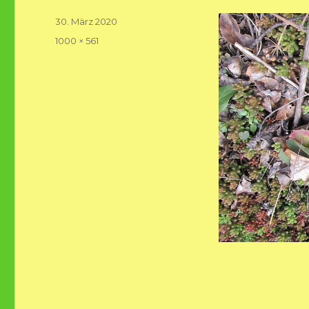
Veröffentlicht
30. März 2020
am
Volle
1000 × 561
Größe